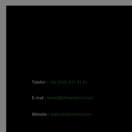
Telefon :
+90 (532) 611 91 21
E-mail :
elmali@elmanoforni.com
Website :
www.elmanoforni.com