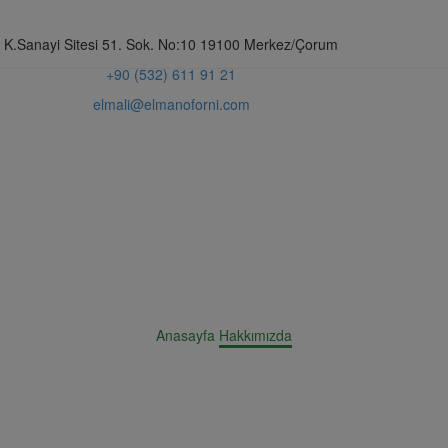
K.Sanayi Sitesi 51. Sok. No:10 19100 Merkez/Çorum
+90 (532) 611 91 21
elmali@elmanoforni.com
Anasayfa
Hakkımızda