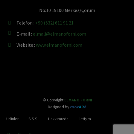
No:10 19100 Merkez/Çorum
Telefon :
+90 (532) 611 91 21




E-mail :
elmali@elmanoforni.com
Website :
www.elmanoforni.com


© Copyright
ELMANO FORNI
Designed by
cxoc
AR
d
Ürünler
S.S.S.
Hakkımızda
İletişim