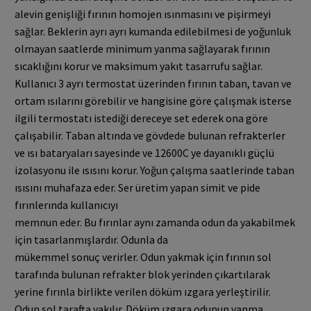
alevin genişliği fırının homojen ısınmasını ve pişirmeyi
sağlar. Beklerin ayrı ayrı kumanda edilebilmesi de yoğunluk
olmayan saatlerde minimum yanma sağlayarak fırının
sıcaklığını korur ve maksimum yakıt tasarrufu sağlar.
Kullanıcı 3 ayrı termostat üzerinden fırının taban, tavan ve
ortam ısılarını görebilir ve hangisine göre çalışmak isterse
ilgili termostatı istediği dereceye set ederek ona göre
çalışabilir. Taban altında ve gövdede bulunan refrakterler
ve ısı bataryaları sayesinde ve 12600C ye dayanıklı güçlü
izolasyonu ile ısısını korur. Yoğun çalışma saatlerinde taban
ısısını muhafaza eder. Ser üretim yapan simit ve pide
fırınlerında kullanıcıyı
memnun eder. Bu fırınlar aynı zamanda odun da yakabilmek
için tasarlanmışlardır. Odunla da
mükemmel sonuç verirler. Odun yakmak için fırının sol
tarafında bulunan refrakter blok yerinden çıkartılarak
yerine fırınla birlikte verilen döküm ızgara yerleştirilir.
Odun sol tarafta yakılır. Döküm ızgara odunun yanma