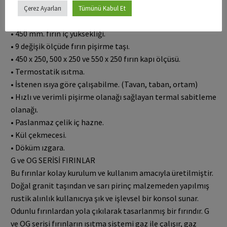
• NG, LPG ve odunla çalışabilme olanağı.
Çerez Ayarları
Tümünü Kabul Et
• Gazla ve odunla çalışabilme.
• 450 mm. fırın iç yüksekliği.
• 9 değişik ölçüde fırın pişirme taşı.
• 450 x 250, 500 x 250 ve 550 x 250 fırın kapı ölçüsü.
• Termostatik ısıtma.
• İstenen ısıya göre çalışabilme. (Tavan, taban, ortam)
• Hızlı ve verimli pişirme olanağı sağlayan termal sabitleme
olanağı.
• Paslanmaz çelik iç hazne.
• Kül çekmecesi.
• Döküm ızgara.
G ve OG SERİSİ FIRINLAR
Bu fırınlar kolay kurulum ve kullanım amacıyla üretilmiştir.
Doğal granit taşından ve sarı pirinç malzemeden yapılmış
rustik alınlık kullanıcıya şık ve işlevsel bir konsol sunar.
Odunlu fırınlardan yola çıkılarak tasarlanmış bir fırındır. G
ve OG serisi fırınların ısıtma sistemi gaz ile çalışır, gaz