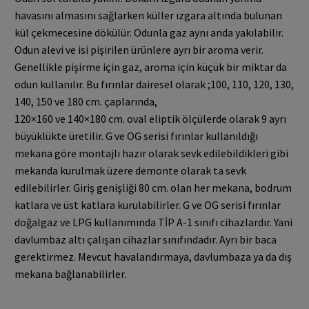
havasını almasını sağlarken küller ızgara altında bulunan
kül çekmecesine dökülür. Odunla gaz aynı anda yakılabilir.
Odun alevi ve isi pişirilen ürünlere ayrı bir aroma verir.
Genellikle pişirme için gaz, aroma için küçük bir miktar da
odun kullanılır. Bu fırınlar dairesel olarak ;100, 110, 120, 130,
140, 150 ve 180 cm. çaplarında,
120×160 ve 140×180 cm. oval eliptik ölçülerde olarak 9 ayrı
büyüklükte üretilir. G ve OG serisi fırınlar kullanıldığı
mekana göre montajlı hazır olarak sevk edilebildikleri gibi
mekanda kurulmak üzere demonte olarak ta sevk
edilebilirler. Giriş genişliği 80 cm. olan her mekana, bodrum
katlara ve üst katlara kurulabilirler. G ve OG serisi fırınlar
doğalgaz ve LPG kullanımında TİP A-1 sınıfı cihazlardır. Yani
davlumbaz altı çalışan cihazlar sınıfındadır. Ayrı bir baca
gerektirmez. Mevcut havalandırmaya, davlumbaza ya da dış
mekana bağlanabilirler.