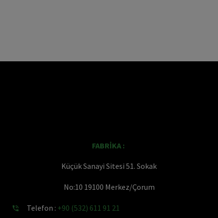
FABRİKA :
Küçük Sanayi Sitesi 51. Sokak
No:10 19100 Merkez/Çorum
Telefon :
+90 (532) 611 91 21

