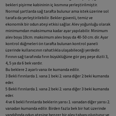
bekleri pişirme kabininin iç kısmına yerleştirilmiştir.
Normal şartlarda sağ tarafta bulunur ama istek üzerine sol
tarafa da yerleştirilebilir. Bekler güvenli, temiz ve
ekonomik bir odun ateşi etkisi sağlar. Alev yoğunluğu olarak
minimumdan maksimuma kadar ayar yapılabilir. Minimum
alev boyu 10cm. maksimum alev boyu da 40-50 cm. dir. Ayar
kontrol düğmeleri ön tarafta bulunan kontrol paneli
üzerinde kullanıcının rahatlıkla ulaşabileceği yerdedir.
Fırının sağ tarafında fırın büyüklüğüne gör peş peşe dizili 3,
4, 5 ya da 6 bek vardır.
Bu beklere 2 ayarlı vana ile kumanda edilir.
3 Bekli fırınlarda 1. vana 1 beki 2. vana diğer 2 beki kumanda
eder.
5 Bekli fırınlarda 1. vana 2 beki 2. vana diğer 3 beki kumanda
eder.
4 ve 6 bekli fırınlarda beklerin yarısı 1. vanadan diğer yarısı 2.
vanadan kumanda edilir. Birden fazla bek bir hat üzerinde
yandığında odun ateşine benzer bir alev tabanı oluşturur ve