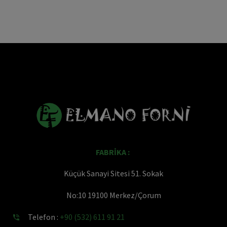
FABRİKA :
Küçük Sanayi Sitesi 51. Sokak
No:10 19100 Merkez/Çorum
Telefon :
+90 (532) 611 91 21

