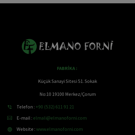
Elmano Forni’nin Geleneksel Taş
0
Fırınlarını Modernize Etmekteki
07 Şub 2024
Ustalığı
FABRİKA :
Küçük Sanayi Sitesi 51. Sokak
No:10 19100 Merkez/Çorum
Telefon :
+90 (532) 611 91 21


E-mail :
elmali@elmanoforni.com


Website :
www.elmanoforni.com

