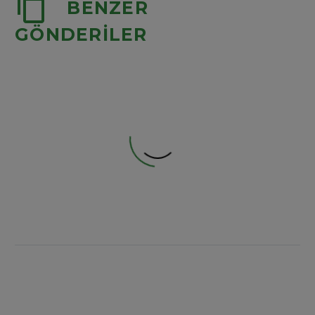
BENZER
GÖNDERILER
Napoli Pizzasının Tarihçesi
0
18 Ara 2023
Lezzetin Taşı: Geleneksel Taş
Fırınlarında Pizza Yapımının Önemi
0
19 Şub 2024
Geleneği Yenilikle Harmanlamak: