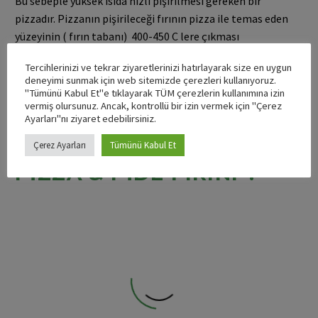
Bu sebeple yüksek ısıda hızlı pişirilmesi gereken bir
pizzadır. Pizzanın pişirileceği fırının pizza ile temas eden
yüzeyinin ( fırın tabanı) 400-450 C lere çıkması
beklenmektedir, fakat fırının çekirdek sıcaklığı 220-280 C
Tercihlerinizi ve tekrar ziyaretlerinizi hatırlayarak size en uygun
arasında olmalıdır ki malzemeler yanmasın.
deneyimi sunmak için web sitemizde çerezleri kullanıyoruz.
"Tümünü Kabul Et"e tıklayarak TÜM çerezlerin kullanımına izin
vermiş olursunuz. Ancak, kontrollü bir izin vermek için "Çerez
Ayarları"nı ziyaret edebilirsiniz.
NEDEN ELMANO FORNİ
Çerez Ayarları
Tümünü Kabul Et
PİZZA & PİDE FIRINI ?